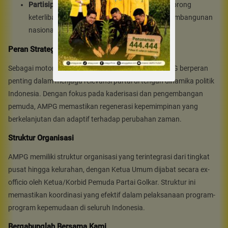
Partisipasi Aktif dalam Pembangunan:
Mendorong
keterlibatan pemuda dalam berbagai aspek pembangunan
nasional.
Peran Strategis AMPG
Sebagai motor penggerak utama Partai Golkar, AMPG berperan
penting dalam menjaga relevansi partai di tengah dinamika politik
Indonesia. Dengan fokus pada kaderisasi dan pengembangan
pemuda, AMPG memastikan regenerasi kepemimpinan yang
berkelanjutan dan adaptif terhadap perubahan zaman.
Struktur Organisasi
AMPG memiliki struktur organisasi yang terintegrasi dari tingkat
pusat hingga kelurahan, dengan Ketua Umum dijabat secara ex-
officio oleh Ketua/Korbid Pemuda Partai Golkar. Struktur ini
memastikan koordinasi yang efektif dalam pelaksanaan program-
program kepemudaan di seluruh Indonesia.
Bergabunglah Bersama Kami