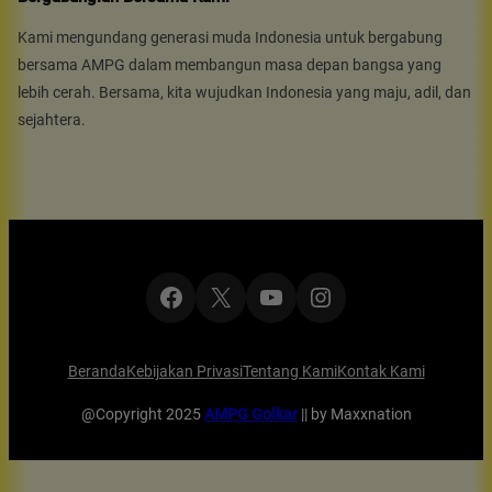
Kami mengundang generasi muda Indonesia untuk bergabung
bersama AMPG dalam membangun masa depan bangsa yang
lebih cerah. Bersama, kita wujudkan Indonesia yang maju, adil, dan
sejahtera.
Facebook
X
YouTube
Instagram
Beranda
Kebijakan Privasi
Tentang Kami
Kontak Kami
@Copyright 2025
AMPG Golkar
|| by Maxxnation