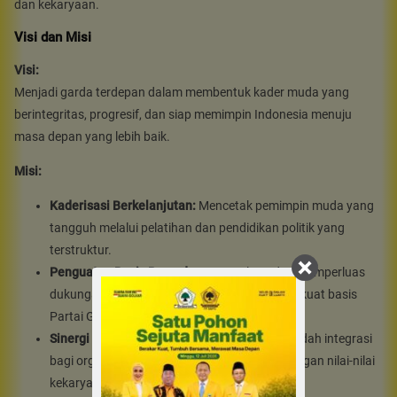
dan kekaryaan.
Visi dan Misi
Visi:
Menjadi garda terdepan dalam membentuk kader muda yang
berintegritas, progresif, dan siap memimpin Indonesia menuju
masa depan yang lebih baik.
Misi:
Kaderisasi Berkelanjutan:
Mencetak pemimpin muda yang
tangguh melalui pelatihan dan pendidikan politik yang
terstruktur.
Penguatan Basis Pemuda:
Menggalang dan memperluas
dukungan dari kalangan muda untuk memperkuat basis
Partai Golkar.
Sinergi Organisasi Kepemudaan:
Menjadi wadah integrasi
bagi organisasi kepemudaan yang sejalan dengan nilai-nilai
kekaryaan.