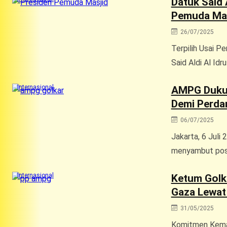
Datuk Said 
Pemuda Masj
26/07/2025
Terpilih Usai 
Said Aldi Al Idr
Internasional
AMPG Dukun
Demi Perda
06/07/2025
Jakarta, 6 Juli
menyambut posi
Internasional
Ketum Golka
Gaza Lewa
31/05/2025
Komitmen Kema