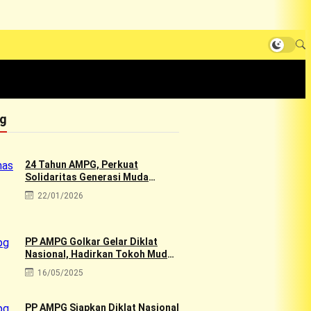
ng
24 Tahun AMPG, Perkuat
Solidaritas Generasi Muda
Golkar Lewat Rapimnas 2026 &
22/01/2026
Aksi Sosial 10rb Dhuafa
PP AMPG Golkar Gelar Diklat
Nasional, Hadirkan Tokoh Muda
Golkar
16/05/2025
PP AMPG Siapkan Diklat Nasional