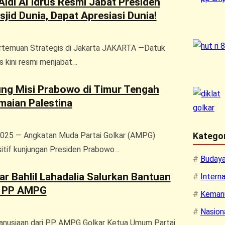
Aldi Al Idrus Resmi Jabat Presiden
id Dunia, Dapat Apresiasi Dunia!
Pertemuan Strategis di Jakarta JAKARTA —Datuk
us kini resmi menjabat…
g Misi Prabowo di Timur Tengah
maian Palestina
Kategor
 2025 — Angkatan Muda Partai Golkar (AMPG)
tif kunjungan Presiden Prabowo…
Buday
r Bahlil Lahadalia Salurkan Bantuan
Interna
t PP AMPG
Keman
Nasion
nusiaan dari PP AMPG Golkar Ketua Umum Partai