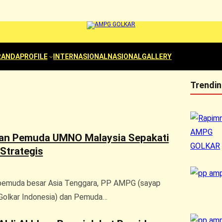
RANDA
PROFILE
INTERNASIONAL
NASIONAL
GALLERY
Trendi
n Pemuda UMNO Malaysia Sepakati
Strategis
 pemuda besar Asia Tenggara, PP AMPG (sayap
Golkar Indonesia) dan Pemuda…