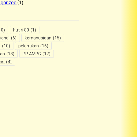
gorized
(1)
10)
hut ri 80
(1)
ional
(6)
kemanusiaan
(15)
l
(10)
pelantikan
(16)
ian
(13)
PP AMPG
(17)
tas
(4)