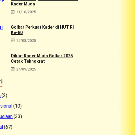
Kader Muda
11/10/2025
Golkar Perkuat Kader di HUT RI
Ke-80
15/08/2025
Diklat Kader Muda Golkar 2025
Cetak Teknokrat
24/09/2025
i
a
(2)
sional
(10)
usiaan
(33)
al
(67)