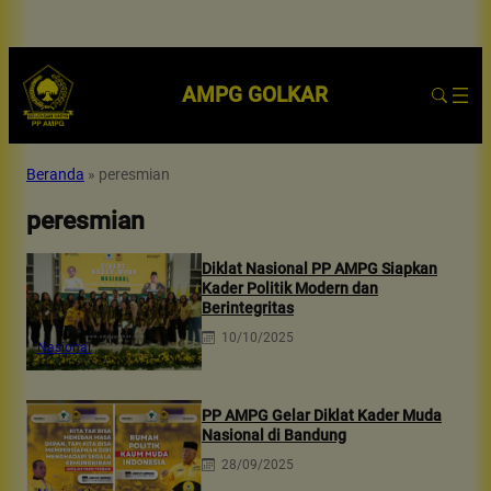
AMPG GOLKAR
Beranda
»
peresmian
peresmian
Diklat Nasional PP AMPG Siapkan
Kader Politik Modern dan
Berintegritas
10/10/2025
Nasional
PP AMPG Gelar Diklat Kader Muda
Nasional di Bandung
28/09/2025