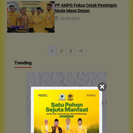
PP AMPG Fokus Cetak Pemimpin
Muda Masa Depan
25/05/2025
Nasional
1
2
3
Trending