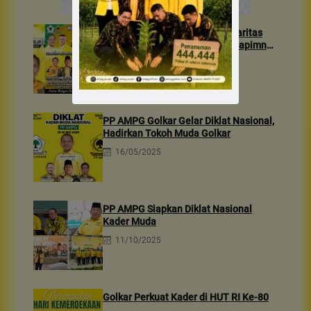
24 Tahun AMPG, Perkuat Solidaritas
Generasi Muda Golkar Lewat Rapimnas
2026 & Aksi Sosial 10rb Dhuafa
22/01/2026
PP AMPG Golkar Gelar Diklat Nasional,
Hadirkan Tokoh Muda Golkar
16/05/2025
PP AMPG Siapkan Diklat Nasional
Kader Muda
11/10/2025
Golkar Perkuat Kader di HUT RI Ke-80