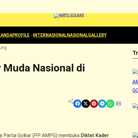
RANDA
PROFILE
INTERNASIONAL
NASIONAL
GALLERY
dung
T
 Muda Nasional di
Share on Facebook
Share on X
Share on Pinterest
Share on Telegram
Share on WhatsApp
Share on Email
a Partai Golkar (PP AMPG) membuka
Diklat Kader