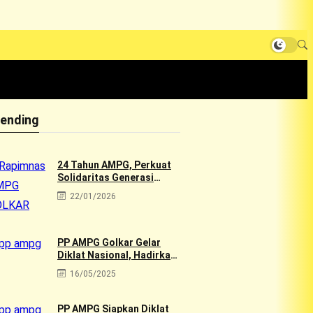
rending
24 Tahun AMPG, Perkuat
Solidaritas Generasi
Muda Golkar Lewat
22/01/2026
Rapimnas 2026 & Aksi
Sosial 10rb Dhuafa
PP AMPG Golkar Gelar
Diklat Nasional, Hadirkan
Tokoh Muda Golkar
16/05/2025
PP AMPG Siapkan Diklat