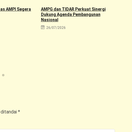
nas AMPI Segera
AMPG dan TIDAR Perkuat Sinergi
Dukung Agenda Pembangunan
Nasional
26/07/2026
PP 
Nas
di S
2
 ditandai
*