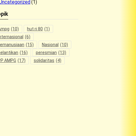
Uncategorized
(1)
pik
Ampg
(10)
hut ri 80
(1)
nternasional
(6)
kemanusiaan
(15)
Nasional
(10)
elantikan
(16)
peresmian
(13)
PP AMPG
(17)
solidaritas
(4)