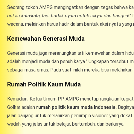
Seorang tokoh AMPG mengingatkan dengan tegas bahwa kary
bukan kata-kata, tapi tindak nyata untuk rakyat dan bangsa!”
D
wacana, melainkan harus hadir dalam bentuk aksi nyata yan
Kemewahan Generasi Muda
Generasi muda juga merenungkan arti kemewahan dalam hidu
adalah menjadi muda dan penuh karya.” Ungkapan tersebut 
sebagai masa emas. Pada saat inilah mereka bisa melahirkan i
Rumah Politik Kaum Muda
Kemudian, Ketua Umum PP AMPG menutup rangkaian kegiata
Golkar adalah
rumah politik kaum muda Indonesia.
Baginya,
jalan panjang untuk melahirkan pemimpin visioner yang dekat
wadah yang jelas untuk belajar, bertumbuh, dan berkarya.