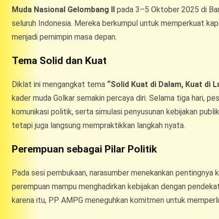
Muda Nasional Gelombang II
pada 3–5 Oktober 2025 di Band
seluruh Indonesia. Mereka berkumpul untuk memperkuat kapas
menjadi pemimpin masa depan.
Tema Solid dan Kuat
Diklat ini mengangkat tema
“Solid Kuat di Dalam, Kuat di L
kader muda Golkar semakin percaya diri. Selama tiga hari, pe
komunikasi politik, serta simulasi penyusunan kebijakan publi
tetapi juga langsung mempraktikkan langkah nyata.
Perempuan sebagai Pilar Politik
Pada sesi pembukaan, narasumber menekankan pentingnya ke
perempuan mampu menghadirkan kebijakan dengan pendeka
karena itu, PP AMPG meneguhkan komitmen untuk memperluas 