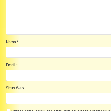
Nama
*
Email
*
Situs Web