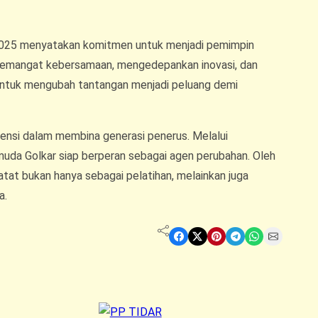
l 2025 menyatakan komitmen untuk menjadi pemimpin
 semangat kebersamaan, mengedepankan inovasi, dan
 untuk mengubah tantangan menjadi peluang demi
ensi dalam membina generasi penerus. Melalui
 muda Golkar siap berperan sebagai agen perubahan. Oleh
atat bukan hanya sebagai pelatihan, melainkan juga
a.
Share on Facebook
Share on X
Share on Pinterest
Share on Telegram
Share on WhatsApp
Share on Email