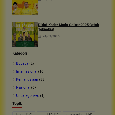
Diklat Kader Muda Golkar 2025 Cetak
Teknokrat
24/09/2025
Kategori
Budaya
(2)
Internasional
(10)
Kemanusiaan
(33)
Nasional
(67)
Uncategorized
(1)
Topik
Ampg
(10)
hut ri 80
(1)
Internasional
(6)