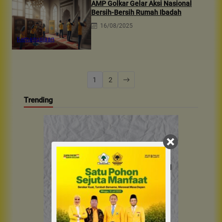
AMP Golkar Gelar Aksi Nasional
Bersih-Bersih Rumah Ibadah
16/08/2025
Kemanusiaan
1
2
Trending