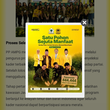
Proses Seleksi dan Pelaksanaan
PP AMPG membuka pendaftaran secara berjenjang melalui
pengurus provinsi dan kabupaten. Setiap wilayah menyeleksi
kader terbaik yang menunjukkan dedikasi tinggi terhadap partai.
Setelah lolos seleksi, peserta mengikuti pelatihan intensif yang
menggabungkan teori dan praktik lapangan.
Tahap pertama pelaksanaan berlangsung di pusat pelatihan
kawasan Jawa pada kuartal akhir 2025. Setelah itu, program
berlanjut ke wilayah timur dan barat Indonesia agar seluruh
kader nasional dapat berpartisipasi secara merata.