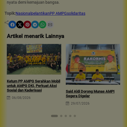
nyata demi kemajuan bangsa.
Topik:
Nasional
pelantikan
PP AMPG
solidaritas
Share on Facebook
Share on X
Share on Pinterest
Share on Telegram
Share on WhatsApp
Share on Email
Artikel menarik Lainnya
Ketum PP AMPG Serahkan Mobil
untuk AMPG DKI, Perkuat Aksi
A
Sosial dan Kaderisasi
S
Said Aldi Dorong Munas AMPI
P
Segera Digelar
06/08/2026
29/07/2026