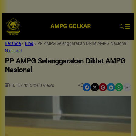
AMPG GOLKAR
Beranda
»
Blog
»
PP AMPG Selenggarakan Diklat AMPG Nasional
Nasional
PP AMPG Selenggarakan Diklat AMPG
Nasional
08/10/2025
60
Views
|
Share on Facebook
Share on X
Share on Pinterest
Share on Telegram
Share on WhatsApp
Share on Email