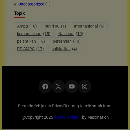
Uncategorized
(1)
Topik
Ampg
(10)
hut ri 80
(1)
Internasional
(6)
kemanusiaan
(15)
Nasional
(10)
pelantikan
(16)
peresmian
(13)
PP AMPG
(17)
solidaritas
(4)
Facebook
X
YouTube
Instagram
Beranda
Kebijakan Privasi
Tentang Kami
Kontak Kami
@Copyright 2025
AMPG Golkar
|| by Maxxnation