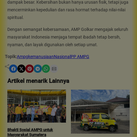
dampak besar. Kebersihan bukan hanya urusan fisik, tetapi juga
mencerminkan kepedulian dan rasa hormat terhadap nilai-nilai
spiritual.
Dengan semangat kebersamaan, AMP Golkar mengajak seluruh
masyarakat Indonesia menjaga tempat ibadah tetap bersih,
nyaman, dan layak digunakan oleh setiap umat.
Topik:
Ampg
kemanusiaan
Nasional
PP AMPG
Share on Facebook
Share on X
Share on Pinterest
Share on Telegram
Share on WhatsApp
Share on Email
Artikel menarik Lainnya
Bhakti Sosial AMPG untuk
B
Masyarakat Sumatera
B