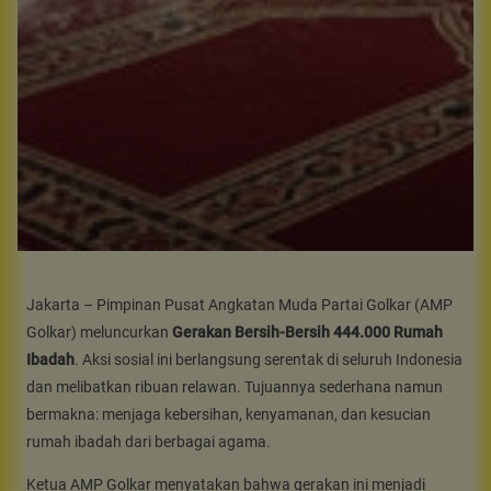
Jakarta – Pimpinan Pusat Angkatan Muda Partai Golkar (AMP
Golkar) meluncurkan
Gerakan Bersih-Bersih 444.000 Rumah
Ibadah
. Aksi sosial ini berlangsung serentak di seluruh Indonesia
dan melibatkan ribuan relawan. Tujuannya sederhana namun
bermakna: menjaga kebersihan, kenyamanan, dan kesucian
rumah ibadah dari berbagai agama.
Ketua AMP Golkar menyatakan bahwa gerakan ini menjadi