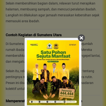
Selain membersihkan bagian dalam, relawan turut merapikan
halaman, membuang sampah, dan mencuci peralatan ibadah.
Langkah ini dilakukan agar jamaah merasakan kebersihan sejak
memasuki area ibadah.
Contoh Kegiatan di Sumatera Utara
Di Sumatera Utara, relawan AMP Golkar bekerja di sejumlah
rumah ibadah di Medan dan kabupaten sekitarnya. Mereka
membersihkan tempat wudhu, menyapu karpet, mengepel lantai,
dan mengatur ulang kursi jemaat.
Selain itu, relawan juga memberikan edukasi singkat tentang
pentingnya menjaga kebersihan rumah ibadah secara rutin.
Pesan ini disampaikan agar masyarakat memiliki kesadaran
kolektif untuk merawat tempat suci.
Mempererat Persaudaraan Antarumat Beragama