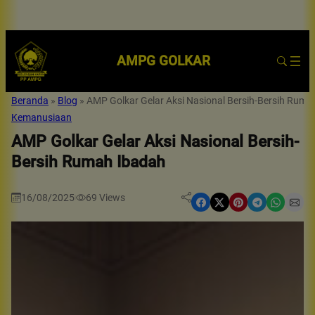
AMPG GOLKAR
Beranda
»
Blog
»
AMP Golkar Gelar Aksi Nasional Bersih-Bersih Ruma
Kemanusiaan
AMP Golkar Gelar Aksi Nasional Bersih-
Bersih Rumah Ibadah
16/08/2025
69
Views
|
Share on Facebook
Share on X
Share on Pinterest
Share on Telegram
Share on WhatsApp
Share on Email