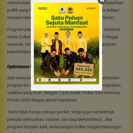
menuturkan bahwa setiap kader baru akan mengikuti pelatihan
politik yang terarah. Melalui program itu, pemuda bisa belajar
menjadi calon legislatif serta penggerak suara di parlemen.
Program pelatihan juga membuka ruang regenerasi. Generasi
muda Golkar akan tumbuh sebagai pemimpin daerah hingga
nasional. Dengan cara ini, partai memastikan keberlanjutan
kepemimpinan dan menjaga tradisi karya kekaryaan.
Optimisme Menyongsong Pemilu
Said menyampaikan optimisme penuh terhadap keberhasilan
program ini. Ia menilai konsolidasi kader mampu menciptakan
soliditas yang kuat. Dengan 2 juta kader, Golkar bisa menatap
Pemilu 2029 dengan penuh keyakinan.
“Kami tidak hanya mencari jumlah, tetapi juga membentuk
pemuda berkualitas, visioner, dan siap berkontribusi. Jika
program berjalan baik, kemenangan Golkar tinggal menunggu