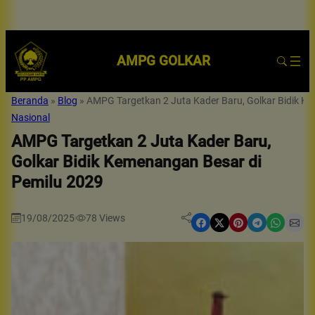
AMPG GOLKAR
Beranda
»
Blog
»
AMPG Targetkan 2 Juta Kader Baru, Golkar Bidik K
Nasional
AMPG Targetkan 2 Juta Kader Baru,
Golkar Bidik Kemenangan Besar di
Pemilu 2029
19/08/2025
78
Views
|
Share on Facebook
Share on X
Share on Pinterest
Share on Telegram
Share on WhatsApp
Share on Email