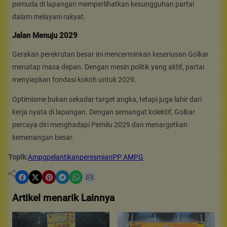
pemuda di lapangan memperlihatkan kesungguhan partai
dalam melayani rakyat.
Jalan Menuju 2029
Gerakan perekrutan besar ini mencerminkan keseriusan Golkar
menatap masa depan. Dengan mesin politik yang aktif, partai
menyiapkan fondasi kokoh untuk 2029.
Optimisme bukan sekadar target angka, tetapi juga lahir dari
kerja nyata di lapangan. Dengan semangat kolektif, Golkar
percaya diri menghadapi Pemilu 2029 dan menargetkan
kemenangan besar.
Topik:
Ampg
pelantikan
peresmian
PP AMPG
Share on Facebook
Share on X
Share on Pinterest
Share on Telegram
Share on WhatsApp
Share on Email
Artikel menarik Lainnya