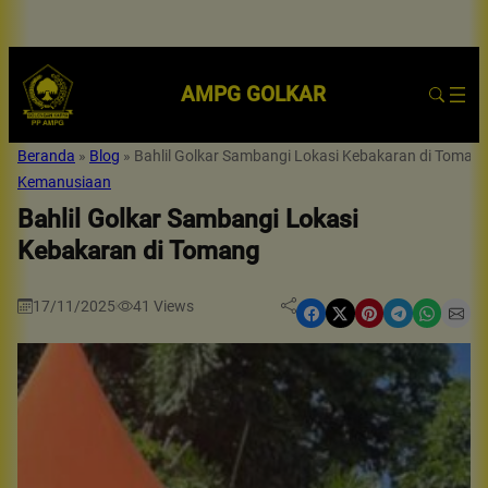
AMPG GOLKAR
Beranda
»
Blog
»
Bahlil Golkar Sambangi Lokasi Kebakaran di Toman
Kemanusiaan
Bahlil Golkar Sambangi Lokasi
Kebakaran di Tomang
17/11/2025
41
Views
|
Share on Facebook
Share on X
Share on Pinterest
Share on Telegram
Share on WhatsApp
Share on Email