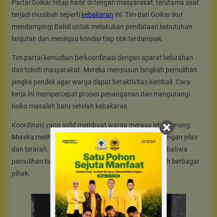
Partai Golkar tetap hadir di tengah masyarakat, terutama saat
terjadi musibah seperti
kebakaran
ini. Tim dari Golkar ikut
mendampingi Bahlil untuk melakukan pendataan kebutuhan
lanjutan dan meninjau kondisi tiap titik terdampak.
Tim partai kemudian berkoordinasi dengan aparat kelurahan
dan tokoh masyarakat. Mereka menyusun langkah pemulihan
jangka pendek agar warga dapat beraktivitas kembali. Cara
kerja ini mempercepat proses penanganan dan mengurangi
risiko masalah baru setelah kebakaran.
Koordinasi yang solid membuat warga merasa lebih tenang.
Mereka melihat proses penanganan berlangsung dengan jelas
dan terarah. Hal itu memperkuat keyakinan mereka bahwa
pemulihan tidak berjalan sendiri, tetapi didukung oleh berbagai
pihak.