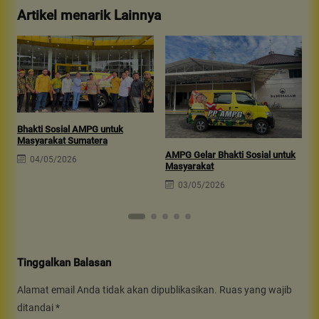
Artikel menarik Lainnya
Bhakti Sosial AMPG untuk
B
Masyarakat Sumatera
B
AMPG Gelar Bhakti Sosial untuk
04/05/2026
Masyarakat
03/05/2026
Tinggalkan Balasan
Alamat email Anda tidak akan dipublikasikan.
Ruas yang wajib
ditandai
*