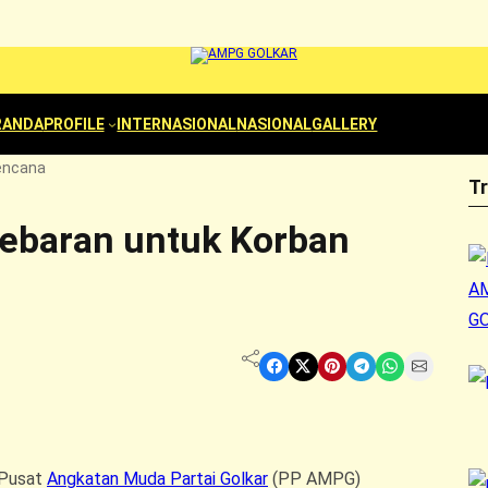
RANDA
PROFILE
INTERNASIONAL
NASIONAL
GALLERY
encana
T
ebaran untuk Korban
Share on Facebook
Share on X
Share on Pinterest
Share on Telegram
Share on WhatsApp
Share on Email
 Pusat
Angkatan Muda Partai Golkar
(PP AMPG)