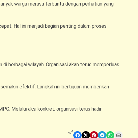
Banyak warga merasa terbantu dengan perhatian yang
epat. Hal ini menjadi bagian penting dalam proses
l
di berbagai wilayah. Organisasi akan terus memperluas
i semakin efektif. Langkah ini bertujuan memberikan
MPG. Melalui aksi konkret, organisasi terus hadir
Share on Facebook
Share on X
Share on Pinterest
Share on Telegram
Share on WhatsApp
Share on Email