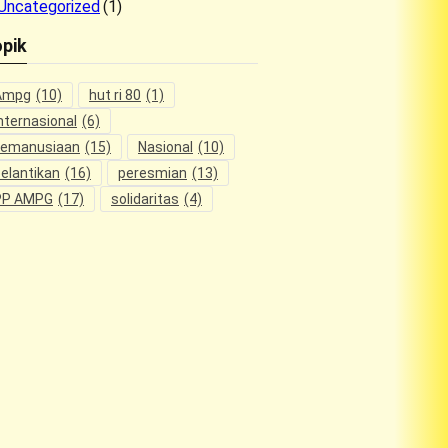
Uncategorized
(1)
pik
Ampg
(10)
hut ri 80
(1)
nternasional
(6)
kemanusiaan
(15)
Nasional
(10)
elantikan
(16)
peresmian
(13)
PP AMPG
(17)
solidaritas
(4)