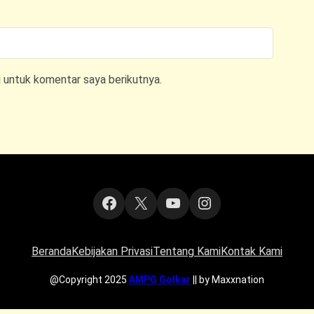
i untuk komentar saya berikutnya.
Facebook
X
YouTube
Instagram
Beranda
Kebijakan Privasi
Tentang Kami
Kontak Kami
@Copyright 2025
AMPG Golkar
|| by Maxxnation