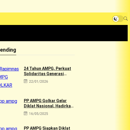
rending
24 Tahun AMPG, Perkuat
Solidaritas Generasi
Muda Golkar Lewat
22/01/2026
Rapimnas 2026 & Aksi
Sosial 10rb Dhuafa
PP AMPG Golkar Gelar
Diklat Nasional, Hadirkan
Tokoh Muda Golkar
16/05/2025
PP AMPG Siapkan Diklat