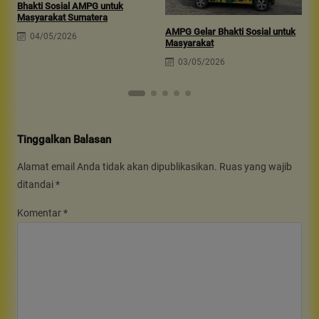
Bhakti Sosial AMPG untuk
B
Masyarakat Sumatera
B
AMPG Gelar Bhakti Sosial untuk
04/05/2026
Masyarakat
03/05/2026
Tinggalkan Balasan
Alamat email Anda tidak akan dipublikasikan.
Ruas yang wajib
ditandai
*
Komentar
*