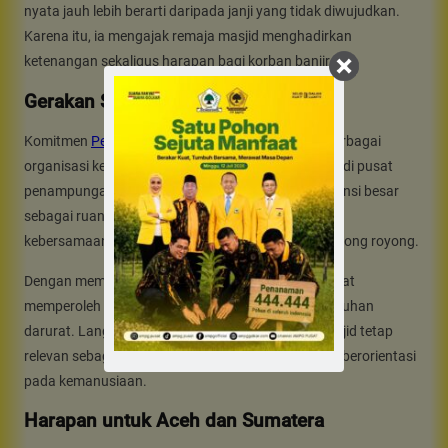
nyata jauh lebih berarti daripada janji yang tidak diwujudkan.
Karena itu, ia mengajak remaja masjid menghadirkan
ketenangan sekaligus harapan bagi korban banjir.
Gerakan Sosial Berbasis Masjid
Komitmen
Pemuda Masjid Dunia
sejalan dengan berbagai
organisasi keagamaan yang meminta masjid menjadi pusat
penampungan. Mereka menilai masjid memiliki potensi besar
sebagai ruang pelayanan sosial. Selain itu, kultur
kebersamaannya dapat memperkuat semangat gotong royong.
Dengan membuka masjid sebagai posko, masyarakat
memperoleh akses yang lebih cepat terhadap kebutuhan
darurat. Langkah ini juga menunjukkan bahwa masjid tetap
relevan sebagai lembaga sosial yang responsif dan berorientasi
pada kemanusiaan.
Harapan untuk Aceh dan Sumatera