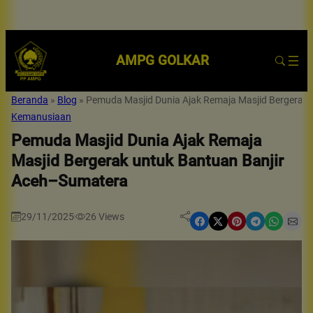
AMPG GOLKAR
Beranda
»
Blog
»
Pemuda Masjid Dunia Ajak Remaja Masjid Bergerak
Kemanusiaan
Pemuda Masjid Dunia Ajak Remaja
Masjid Bergerak untuk Bantuan Banjir
Aceh–Sumatera
29/11/2025
26
Views
|
Share on Facebook
Share on X
Share on Pinterest
Share on Telegram
Share on WhatsApp
Share on Email