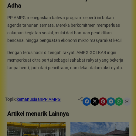
Adha
PP AMPG menegaskan bahwa program seperti ini bukan
agenda tahunan semata. Mereka berkomitmen memperluas
cakupan kegiatan sosial, mulai dari bantuan pendidikan,
bencana, hingga penguatan ekonomi mikro masyarakat kecil.
Dengan terus hadir di tengah rakyat, AMPG GOLKAR ingin
memperkuat citra partai sebagai sahabat rakyat yang bekerja
tanpa henti, jauh dari pencitraan, dan dekat dalam aksi nyata.
Topik:
kemanusiaan
PP AMPG
Share on Facebook
Share on X
Share on Pinterest
Share on Telegram
Share on WhatsApp
Share on Email
Artikel menarik Lainnya