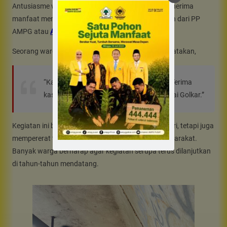
Antusiasme warga terlihat jelas sejak pagi. Para penerima
manfaat menyampaikan rasa syukur atas perhatian dari PP
AMPG atau
AMPG GOLKAR
.
Seorang warga dari Palmerah, Jakarta Barat mengatakan,
“Kami senang dan merasa diperhatikan. Terima
kasih untuk bantuan dari AMPG dan Partai Golkar.”
Kegiatan ini bukan hanya membawa manfaat materi, tetapi juga
mempererat tali silaturahmi antara partai dan masyarakat.
Banyak warga berharap agar kegiatan serupa terus dilanjutkan
di tahun-tahun mendatang.