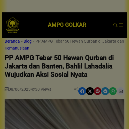
AMPG GOLKAR
Beranda
»
Blog
»
PP AMPG Tebar 50 Hewan Qurban di Jakarta dan Bant
Kemanusiaan
PP AMPG Tebar 50 Hewan Qurban di
Jakarta dan Banten, Bahlil Lahadalia
Wujudkan Aksi Sosial Nyata
08/06/2025
30
Views
|
Share on Facebook
Share on X
Share on Pinterest
Share on Telegram
Share on WhatsApp
Share on Email