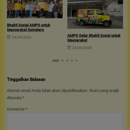
B
B
Bhakti Sosial AMPG untuk
Masyarakat Sumatera
AMPG Gelar Bhakti Sosial untuk
04/05/2026
Masyarakat
03/05/2026
Tinggalkan Balasan
Alamat email Anda tidak akan dipublikasikan.
Ruas yang wajib
ditandai
*
Komentar
*