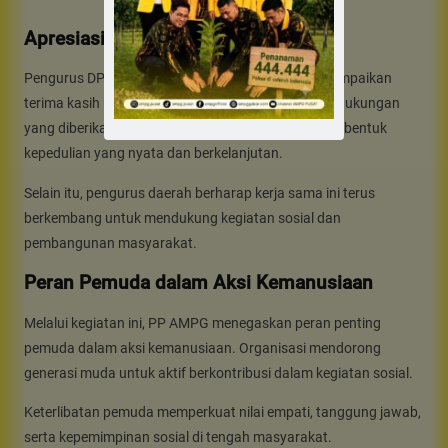
Apresiasi dari Pengurus DPD II
Pengurus DPD II Partai Golkar Aceh Tengah menyampaikan
terima kasih kepada PP AMPG atas perhatian dan dukungan
yang diberikan. Mereka menilai kegiatan ini sebagai bentuk
kepedulian yang nyata dan berkelanjutan.
Selain itu, pengurus daerah berharap kerja sama ini terus
berkembang untuk mendukung kegiatan sosial dan
pembangunan masyarakat.
Peran Pemuda dalam Aksi Kemanusiaan
Melalui kegiatan ini, PP AMPG menegaskan peran penting
pemuda dalam aksi kemanusiaan. Organisasi mendorong
generasi muda untuk aktif berkontribusi dalam kegiatan sosial.
Keterlibatan pemuda memperkuat nilai empati, tanggung jawab,
serta kepemimpinan sosial di tengah masyarakat.