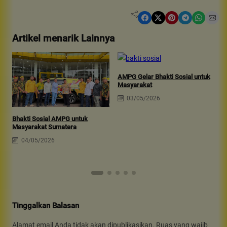
Share on Facebook
Share on X
Share on Pinterest
Share on Telegram
Share on WhatsApp
Share on Email
Artikel menarik Lainnya
AMPG Gelar Bhakti Sosial untuk
B
Masyarakat
B
03/05/2026
Bhakti Sosial AMPG untuk
Masyarakat Sumatera
04/05/2026
Tinggalkan Balasan
Alamat email Anda tidak akan dipublikasikan.
Ruas yang wajib