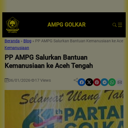
AMPG GOLKAR
Beranda
»
Blog
»
PP AMPG Salurkan Bantuan Kemanusiaan ke Aceh 
Kemanusiaan
PP AMPG Salurkan Bantuan
Kemanusiaan ke Aceh Tengah
06/01/2026
17
Views
|
Share on Facebook
Share on X
Share on Pinterest
Share on Telegram
Share on WhatsApp
Share on Email