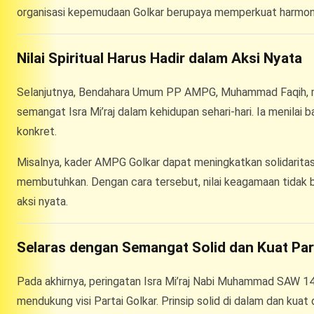
organisasi kepemudaan Golkar berupaya memperkuat harmoni 
Nilai Spiritual Harus Hadir dalam Aksi Nyata
Selanjutnya, Bendahara Umum PP AMPG, Muhammad Faqih, m
semangat Isra Mi’raj dalam kehidupan sehari-hari. Ia menilai ba
konkret.
Misalnya, kader AMPG Golkar dapat meningkatkan solidarita
membutuhkan. Dengan cara tersebut, nilai keagamaan tidak
aksi nyata.
Selaras dengan Semangat Solid dan Kuat Par
Pada akhirnya, peringatan Isra Mi’raj Nabi Muhammad SAW
mendukung visi Partai Golkar. Prinsip solid di dalam dan kua