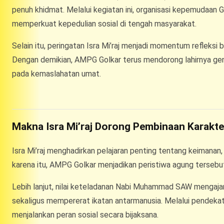
penuh khidmat. Melalui kegiatan ini, organisasi kepemudaan 
memperkuat kepedulian sosial di tengah masyarakat.
Selain itu, peringatan Isra Mi’raj menjadi momentum refleksi 
Dengan demikian, AMPG Golkar terus mendorong lahirnya gener
pada kemaslahatan umat.
Makna Isra Mi’raj Dorong Pembinaan Karakte
Isra Mi’raj menghadirkan pelajaran penting tentang keimanan, 
karena itu, AMPG Golkar menjadikan peristiwa agung terseb
Lebih lanjut, nilai keteladanan Nabi Muhammad SAW mengaj
sekaligus mempererat ikatan antarmanusia. Melalui pendeka
menjalankan peran sosial secara bijaksana.