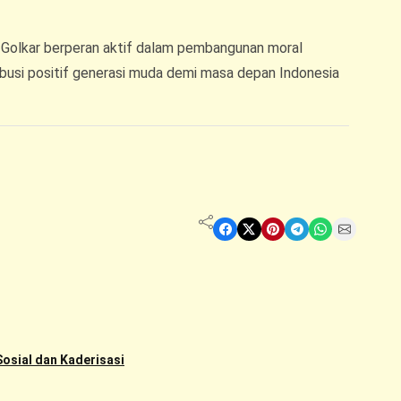
PG Golkar berperan aktif dalam pembangunan moral
ribusi positif generasi muda demi masa depan Indonesia
Share on Facebook
Share on X
Share on Pinterest
Share on Telegram
Share on WhatsApp
Share on Email
osial dan Kaderisasi