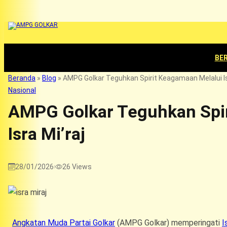
BE
Beranda
»
Blog
»
AMPG Golkar Teguhkan Spirit Keagamaan Melalui Is
Nasional
AMPG Golkar Teguhkan Spir
Isra Mi’raj
28/01/2026
26
Views
|
Angkatan Muda Partai Golkar
(AMPG Golkar) memperingati
I