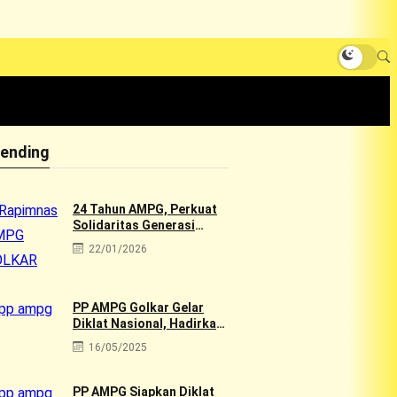
rending
24 Tahun AMPG, Perkuat
Solidaritas Generasi
Muda Golkar Lewat
22/01/2026
Rapimnas 2026 & Aksi
Sosial 10rb Dhuafa
PP AMPG Golkar Gelar
Diklat Nasional, Hadirkan
Tokoh Muda Golkar
16/05/2025
PP AMPG Siapkan Diklat