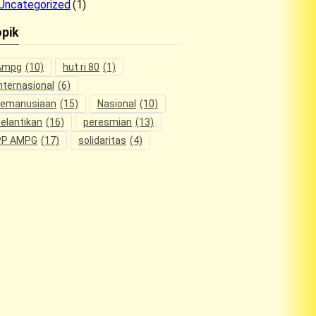
Uncategorized
(1)
pik
Ampg
(10)
hut ri 80
(1)
nternasional
(6)
kemanusiaan
(15)
Nasional
(10)
elantikan
(16)
peresmian
(13)
PP AMPG
(17)
solidaritas
(4)