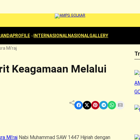
RANDA
PROFILE
INTERNASIONAL
NASIONAL
GALLERY
ra Mi’raj
T
it Keagamaan Melalui
Share on Facebook
Share on X
Share on Pinterest
Share on Telegram
Share on WhatsApp
Share on Email
sra Mi’raj
Nabi Muhammad SAW 1447 Hijriah dengan