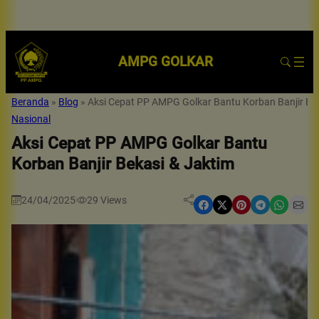
AMPG GOLKAR
Beranda
»
Blog
»
Aksi Cepat PP AMPG Golkar Bantu Korban Banjir Be
Nasional
Aksi Cepat PP AMPG Golkar Bantu
Korban Banjir Bekasi & Jaktim
24/04/2025
29
Views
|
Share on Facebook
Share on X
Share on Pinterest
Share on Telegram
Share on WhatsApp
Share on Email