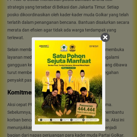
strategis yang tersebar di Bekasi dan Jakarta Timur. Setiap
posko dikoordinasikan oleh kader-kader muda Golkar yang telah
terlatih dalam penanganan bencana. Bantuan disalurkan secara
merata dan efisien agar tidak ada warga terdampak yang
terlewat.
Selain memberikan bantuan logistik, PP AMPG juga membuka
layanan medis gratis bagi para pengungsi yang mengalami
gangguan kesehatan akibat banjir. Tim kesehatan yang dibawa
turut memberikan edukasi terkait sanitasi dan pencegahan
penyakit pasca-banjir.
Komitmen Sosial PP AMPG Golkar
Aksi cepat PP AMPG Golkar ini bukanlah yang pertama.
Sebelumnya, organisasi kepemudaan ini juga rutin membantu
korban bencana alam di berbagai daerah di Indonesia. Aksi ini
menunjukkan bahwa semangat kepedulian sosial menjadi
bagian dari napas perjuangan para kader muda Partai Golkar.