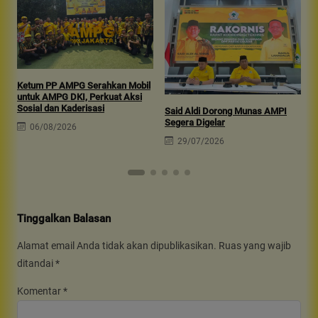
Ketum PP AMPG Serahkan Mobil
untuk AMPG DKI, Perkuat Aksi
A
Sosial dan Kaderisasi
S
Said Aldi Dorong Munas AMPI
P
Segera Digelar
06/08/2026
29/07/2026
Tinggalkan Balasan
Alamat email Anda tidak akan dipublikasikan.
Ruas yang wajib
ditandai
*
Komentar
*