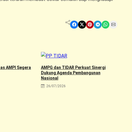
Share on Facebook
Share on X
Share on Pinterest
Share on Telegram
Share on WhatsApp
Share on Email
nas AMPI Segera
AMPG dan TIDAR Perkuat Sinergi
Dukung Agenda Pembangunan
Nasional
26/07/2026
PP 
Nas
di S
2