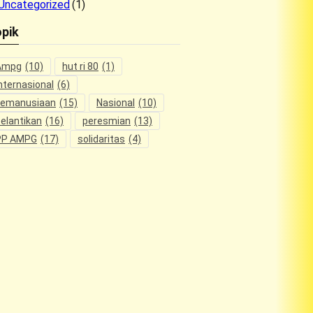
Uncategorized
(1)
pik
Ampg
(10)
hut ri 80
(1)
nternasional
(6)
kemanusiaan
(15)
Nasional
(10)
elantikan
(16)
peresmian
(13)
PP AMPG
(17)
solidaritas
(4)