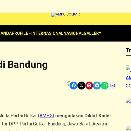
RANDA
PROFILE
INTERNASIONAL
NASIONAL
GALLERY
T
 di Bandung
Share on Facebook
Share on X
Share on Pinterest
Share on Telegram
Share on WhatsApp
Share on Email
Muda Partai Golkar (
AMPG
)
mengadakan Diklat Kader
or DPP Partai Golkar, Bandung, Jawa Barat. Acara ini