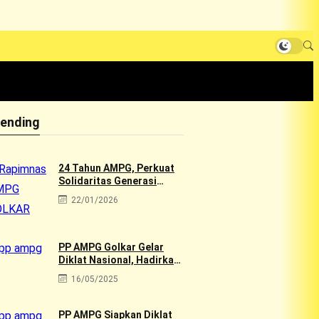
rending
24 Tahun AMPG, Perkuat
Solidaritas Generasi
Muda Golkar Lewat
22/01/2026
Rapimnas 2026 & Aksi
Sosial 10rb Dhuafa
PP AMPG Golkar Gelar
Diklat Nasional, Hadirkan
Tokoh Muda Golkar
16/05/2025
PP AMPG Siapkan Diklat