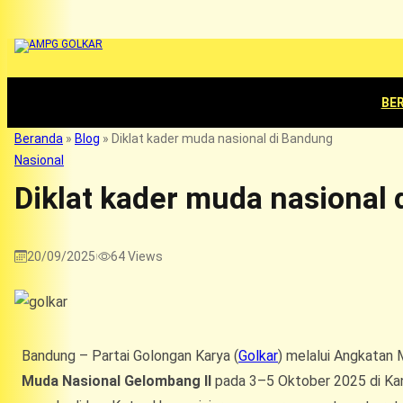
BE
Beranda
»
Blog
»
Diklat kader muda nasional di Bandung
Nasional
Diklat kader muda nasional
20/09/2025
64
Views
|
Bandung – Partai Golongan Karya (
Golkar
) melalui Angkatan 
Muda Nasional Gelombang II
pada 3–5 Oktober 2025 di Kant