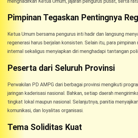
menghadirkan Ketua Umum, jajaran pengurus pusat, serta ratu
Pimpinan Tegaskan Pentingnya Reg
Ketua Umum bersama pengurus inti hadir dan langsung men
regenerasi harus berjalan konsisten. Selain itu, para pimpi
internal sekaligus menyiapkan diri menghadapi tantangan polit
Peserta dari Seluruh Provinsi
Perwakilan PD AMPG dari berbagai provinsi mengikuti prog
jaringan kaderisasi nasional. Bahkan, setiap daerah mengirim
tingkat lokal maupun nasional. Selanjutnya, panitia menyajik
komunikasi, dan loyalitas organisasi.
Tema Soliditas Kuat