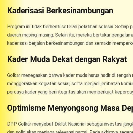
Kaderisasi Berkesinambungan
Program ini tidak berhenti setelah pelatihan selesai. Setiap
daerah masing-masing. Selain itu, mereka bertukar pengalama
kaderisasi berjalan berkesinambungan dan semakin memperkok
Kader Muda Dekat dengan Rakyat
Golkar menegaskan bahwa kader muda harus hadir di tengah 
menggerakkan kegiatan sosial, serta menjadi jembatan komunik
percaya kader yang berintegritas akan memperkuat kepercaya
Optimisme Menyongsong Masa De
DPP Golkar menyebut Diklat Nasional sebagai investasi jan
dan solid akan menjaga relevansi partai. Pada akhirnya, reg