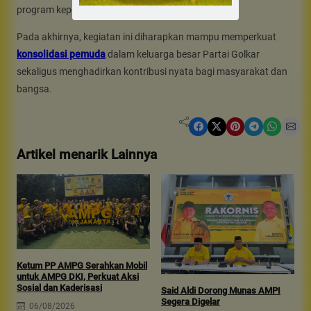
program kepemudaan dapat berjalan lebih efektif.
Pada akhirnya, kegiatan ini diharapkan mampu memperkuat
konsolidasi pemuda
dalam keluarga besar Partai Golkar
sekaligus menghadirkan kontribusi nyata bagi masyarakat dan
bangsa.
Share on Facebook
Share on X
Share on Pinterest
Share on Telegram
Share on WhatsApp
Share on Email
Artikel menarik Lainnya
Ketum PP AMPG Serahkan Mobil
untuk AMPG DKI, Perkuat Aksi
A
Sosial dan Kaderisasi
S
Said Aldi Dorong Munas AMPI
P
Segera Digelar
06/08/2026