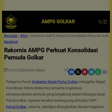
AMPG GOLKAR
Beranda
»
Blog
»
Rakornis AMPG Perkuat Konsolidasi Pemuda Golkar
Nasional
Rakornis AMPG Perkuat Konsolidasi
Pemuda Golkar
16/03/2026
26
Views
|
Share on Facebook
Share on X
Share on Pinterest
Share on Telegram
Share on WhatsApp
Share on Email
Pengurus Pusat
Angkatan Muda Partai Golkar
menggelar Rapat
Koordinasi Teknis (Rakornis) bersama organisasi
kemasyarakatan pemuda yang tergabung dalam keluarga besar
Partai Golkar. Agenda tersebut berlangsung di Kantor DPP
Partai Golkar
, Jakarta, sekaligus dirangkaikan dengan kegiatan