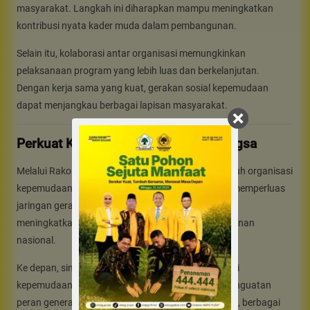
masyarakat. Langkah ini diharapkan mampu meningkatkan
kontribusi nyata kader muda dalam pembangunan.
Selain itu, kolaborasi antar organisasi memungkinkan
pelaksanaan program yang lebih luas dan berkelanjutan.
Dengan kerja sama yang kuat, gerakan sosial kepemudaan
dapat menjangkau berbagai lapisan masyarakat.
Perkuat Kontribusi Pemuda bagi Bangsa
Melalui Rakornis ini, Partai Golkar mendorong seluruh organisasi
kepemudaan untuk memperkuat kerja sama serta memperluas
jaringan gerakan sosial. Upaya tersebut bertujuan
meningkatkan kontribusi pemuda dalam pembangunan
nasional.
Ke depan, sinergi antara kader muda dan organisasi
kepemudaan akan menjadi fondasi penting bagi penguatan
peran generasi muda. Dengan koordinasi yang solid, berbagai