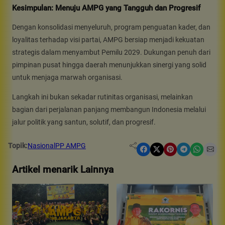
Kesimpulan: Menuju AMPG yang Tangguh dan Progresif
Dengan konsolidasi menyeluruh, program penguatan kader, dan
loyalitas terhadap visi partai, AMPG bersiap menjadi kekuatan
strategis dalam menyambut Pemilu 2029. Dukungan penuh dari
pimpinan pusat hingga daerah menunjukkan sinergi yang solid
untuk menjaga marwah organisasi.
Langkah ini bukan sekadar rutinitas organisasi, melainkan
bagian dari perjalanan panjang membangun Indonesia melalui
jalur politik yang santun, solutif, dan progresif.
Topik:
Nasional
PP AMPG
Share on Facebook
Share on X
Share on Pinterest
Share on Telegram
Share on WhatsApp
Share on Email
Artikel menarik Lainnya