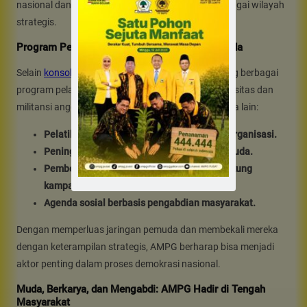
nasional dan menambah daya tawar politik di berbagai wilayah
strategis.
Program Pelatihan dan Penguatan Basis Pemuda
Selain
konsolidasi AMPG
, PP AMPG juga merancang berbagai
program pelatihan kader untuk meningkatkan kapasitas dan
militansi anggota. Beberapa agenda prioritas antara lain:
Pelatihan kepemimpinan dan manajemen organisasi.
Peningkatan literasi politik bagi generasi muda.
Pembentukan relawan digital untuk mendukung
kampanye partai.
Agenda sosial berbasis pengabdian masyarakat.
Dengan memperluas jaringan pemuda dan membekali mereka
dengan keterampilan strategis, AMPG berharap bisa menjadi
aktor penting dalam proses demokrasi nasional.
Muda, Berkarya, dan Mengabdi: AMPG Hadir di Tengah
Masyarakat