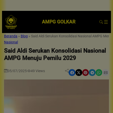
AMPG GOLKAR
Beranda
»
Blog
»
Said Aldi Serukan Konsolidasi Nasional AMPG Menu
Nasional
Said Aldi Serukan Konsolidasi Nasional
AMPG Menuju Pemilu 2029
05/07/2025
49
Views
|
Share on Facebook
Share on X
Share on Pinterest
Share on Telegram
Share on WhatsApp
Share on Email